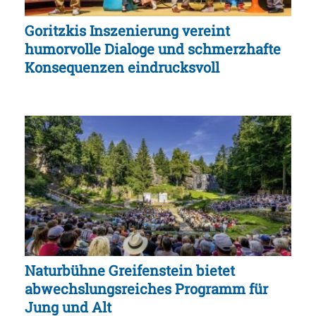
Goritzkis Inszenierung vereint
humorvolle Dialoge und schmerzhafte
Konsequenzen eindrucksvoll
Naturbühne Greifenstein bietet
abwechslungsreiches Programm für
Jung und Alt