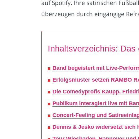
auf Spotify. Ihre satirischen Fuß
überzeugen durch eingängige Refra
Inhaltsverzeichnis: Das 
Band begeistert mit Live-Perfor
Erfolgsmuster setzen RAMBO RA
Die Comedyprofis Kaupp, Friedri
Publikum interagiert live mit B
Concert-Feeling und Satireeinl
Dennis & Jesko widersetzt sich 
Tour Wiesbaden, Hannover und 