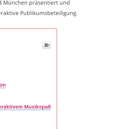
nd München präsentiert und
raktive Publikumsbeteiligung.
ion
teraktivem Musikspaß