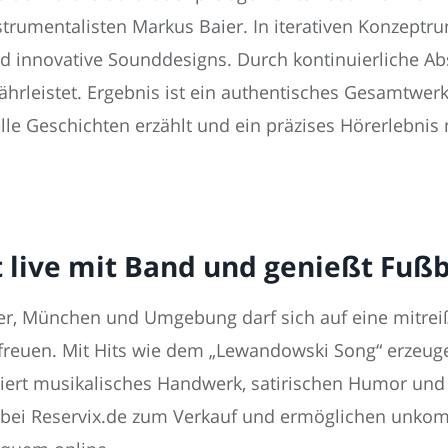
strumentalisten Markus Baier. In iterativen Konzeptr
d innovative Sounddesigns. Durch kontinuierliche A
ährleistet. Ergebnis ist ein authentisches Gesamtwe
elle Geschichten erzählt und ein präzises Hörerlebn
t live mit Band und genießt Fuß
r, München und Umgebung darf sich auf eine mitrei
euen. Mit Hits wie dem „Lewandowski Song“ erzeugen
ert musikalisches Handwerk, satirischen Humor und I
bei Reservix.de zum Verkauf und ermöglichen unkompl